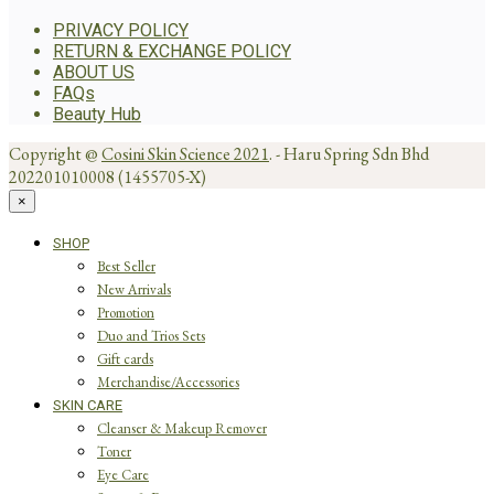
PRIVACY POLICY
RETURN & EXCHANGE POLICY
ABOUT US
FAQs
Beauty Hub
Copyright @
Cosini Skin Science 2021
. - Haru Spring Sdn Bhd
202201010008 (1455705-X)
×
SHOP
Best Seller
New Arrivals
Promotion
Duo and Trios Sets
Gift cards
Merchandise/Accessories
SKIN CARE
Cleanser & Makeup Remover
Toner
Eye Care