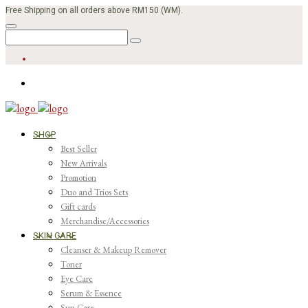
Free Shipping on all orders above RM150 (WM).
SHOP
Best Seller
New Arrivals
Promotion
Duo and Trios Sets
Gift cards
Merchandise/Accessories
SKIN CARE
Cleanser & Makeup Remover
Toner
Eye Care
Serum & Essence
Sun Care