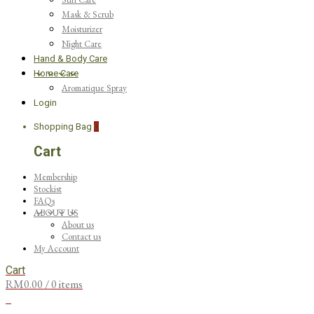
Mask & Scrub
Moisturizer
Night Care
Hand & Body Care
Home Care
Aromatique Spray
Login
Shopping Bag
0
Cart
Membership
Stockist
FAQs
ABOUT US
About us
Contact us
My Account
Cart
RM
0.00
/ 0 items
0