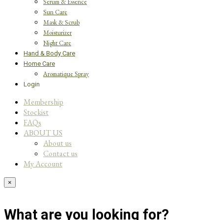
Serum & Essence
Sun Care
Mask & Scrub
Moisturizer
Night Care
Hand & Body Care
Home Care
Aromatique Spray
Login
Membership
Stockist
FAQs
ABOUT US
About us
Contact us
My Account
×
What are you looking for?